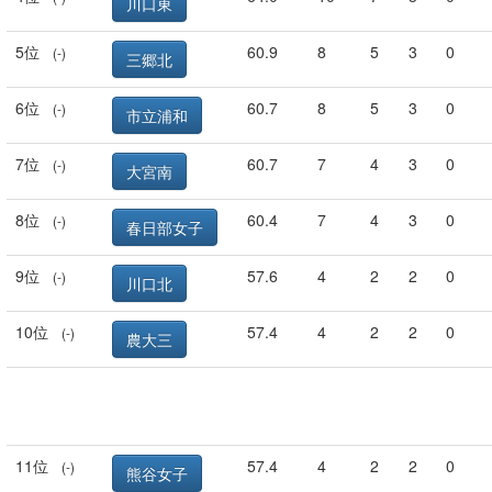
川口東
5位
60.9
8
5
3
0
(-)
三郷北
6位
60.7
8
5
3
0
(-)
市立浦和
7位
60.7
7
4
3
0
(-)
大宮南
8位
60.4
7
4
3
0
(-)
春日部女子
9位
57.6
4
2
2
0
(-)
川口北
10位
57.4
4
2
2
0
(-)
農大三
11位
57.4
4
2
2
0
(-)
熊谷女子