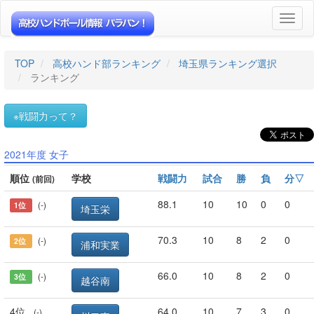
Toggl
naviga
TOP
高校ハンド部ランキング
埼玉県ランキング選択
ランキング
※戦闘力って？
2021年度 女子
順位
学校
戦闘力
試合
勝
負
分▽
(前回)
88.1
10
10
0
0
(-)
1位
埼玉栄
70.3
10
8
2
0
(-)
2位
浦和実業
66.0
10
8
2
0
(-)
3位
越谷南
4位
64.0
10
7
3
0
(-)