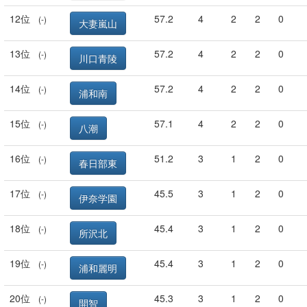
12位
57.2
4
2
2
0
(-)
大妻嵐山
13位
57.2
4
2
2
0
(-)
川口青陵
14位
57.2
4
2
2
0
(-)
浦和南
15位
57.1
4
2
2
0
(-)
八潮
16位
51.2
3
1
2
0
(-)
春日部東
17位
45.5
3
1
2
0
(-)
伊奈学園
18位
45.4
3
1
2
0
(-)
所沢北
19位
45.4
3
1
2
0
(-)
浦和麗明
20位
45.3
3
1
2
0
(-)
開智